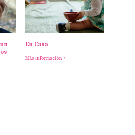
 un
En Casa
dos
Más información